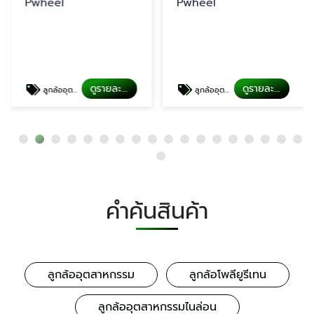
Pwheel
Pwheel
ดูรายละเอียด
ดูรายละเอียด
ลูกล้ออุตสาหกรรม
ลูกล้ออุตสาหกรรม
คำค้นสินค้า
ลูกล้ออุตสาหกรรม
ลูกล้อโพลียูรีเทน
ลูกล้ออุตสาหกรรมไนล่อน