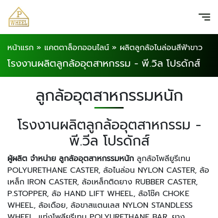
หน้าแรก
»
แคตตาล็อกออนไลน์
»
ผลิตลูกล้อไนล่อนสีฟ้าขาว
โรงงานผลิตลูกล้ออุตสาหกรรม - พี.วิล โปรดักส์
ลูกล้ออุตสาหกรรมหนัก
โรงงานผลิตลูกล้ออุตสาหกรรม -
พี.วีล โปรดักส์
ผู้ผลิต จำหน่าย ลูกล้ออุตสาหกรรมหนัก
ลูกล้อโพลียูรีเทน
POLYURETHANE CASTER, ล้อไนล่อน NYLON CASTER, ล้อ
เหล็ก IRON CASTER, ล้อเหล็กติดยาง RUBBER CASTER,
P.STOPPER, ล้อ HAND LIFT WHEEL, ล้อโช๊ค CHOKE
WHEEL, ล้อเดือย, ล้อขาสแตนเลส NYLON STANDLESS
WHEEL, แท่งโพลียูรีเทน POLYURETHANE BAR, ยาง