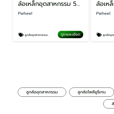
ล้อเหล็กอุตสาหกรรม 5นิ้ว
Pwheel
Pwheel
ดูรายละเอียด
ลูกล้ออุตสาหกรรมเหล็ก
ลูกล้ออุตส
ลูกล้ออุตสาหกรรม
ลูกล้อโพลียูรีเทน
ล