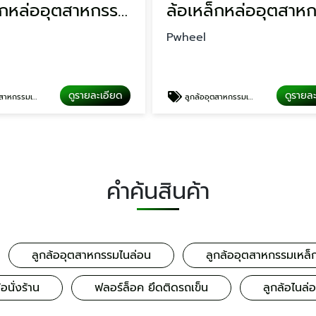
ล้อเหล็กหล่ออุตสาหกรรม 5นิ้ว
Pwheel
ดูรายละเอียด
ดูรายล
าหกรรมเหล็ก
ลูกล้ออุตสาหกรรมเหล็ก
คำค้นสินค้า
ลูกล้ออุตสาหกรรมไนล่อน
ลูกล้ออุตสาหกรรมเหล็
้อนั่งร้าน
ฟลอร์ล็อค ยึดติดรถเข็น
ลูกล้อไนล่