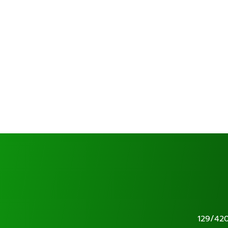
129/42