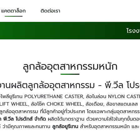
แคตตาล็อก
ติดต่อเรา
โรงง
ลูกล้ออุตสาหกรรมหนัก
านผลิตลูกล้ออุตสาหกรรม - พี.วีล โปร
อโพลียูรีเทน POLYURETHANE CASTER, ล้อไนล่อน NYLON CASTER
IFT WHEEL, ล้อโช๊ค CHOKE WHEEL, ล้อเดือย, ล้อขาสแตนเลส 
อุตสาหกรรม ที่มีลูกค้าอยู่ทั่วประเทศ โดยเฉพาะกลุ่มอุตสาหกรร
ท พี.วีล โปรดักส์ จำกัด
ผลิตได้มาตราฐาน ด้วยความใส่ใจในทุกขั้นตอนกา
์ ว่ามีคุณภาพและทนทาน
ลูกล้อยูรีเทน
สำหรับอุตสาหกรรมหนัก แล