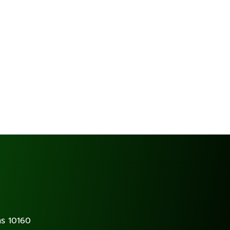
ร 10160