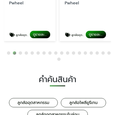
Pwheel
Pwheel
ดูรายละเอียด
ดูรายละเอียด
ลูกล้ออุตสาหกรรม
ลูกล้ออุตสาหกรรม
คำค้นสินค้า
ลูกล้ออุตสาหกรรม
ลูกล้อโพลียูรีเทน
ลูกล้ออุตสาหกรรมไนล่อน