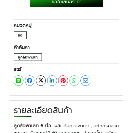
ขอใบเสนอราคา
หมวดหมู่
ล้อ
คำค้นหา
ลูกล้อพาเลท
แชร์
รายละเอียดสินค้า
ลูกล้อพาเลท 6 นิ้ว
ผลิตล้อลากพาเลท, อะไหล่รถลาก
พาเลท, ล้อแฮนด์ลิฟท์ สมุทรสาคร, ล้อรถเข็น, อะไหล่