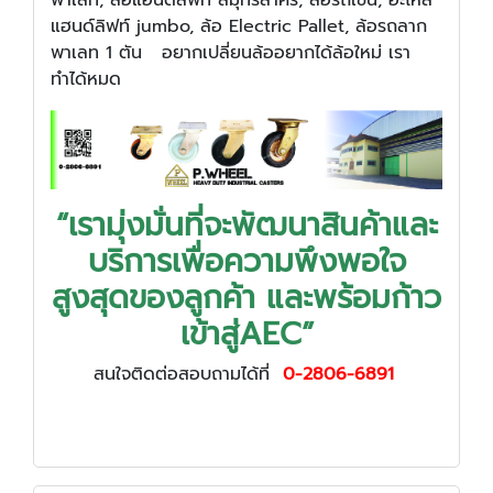
แฮนด์ลิฟท์ jumbo, ล้อ Electric Pallet, ล้อรถลาก
พาเลท 1 ตัน อยากเปลี่ยนล้ออยากได้ล้อใหม่ เรา
ทำได้หมด
“เรามุ่งมั่นที่จะพัฒนาสินค้าและ
บริการเพื่อความพึงพอใจ
สูงสุดของลูกค้า และพร้อมก้าว
เข้าสู่AEC”
สนใจติดต่อสอบถามได้ที่
0-2806-6891