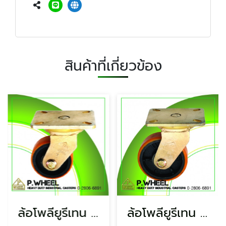
สินค้าที่เกี่ยวข้อง
ล้อโพลียูรีเทน สีส้ม 4 นิ้ว
ล้อโพลียูรีเทน 5 นิ้ว