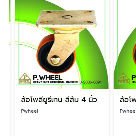
ล้อโพลียูรีเทน สีส้ม 4 นิ้ว
ล้อโพลี
Pwheel
Pwheel