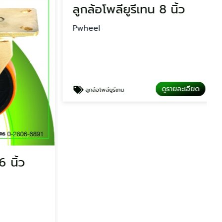
นิ้ว
ลูกล้อโพลียูรีเทน 8 นิ้ว
Pwheel