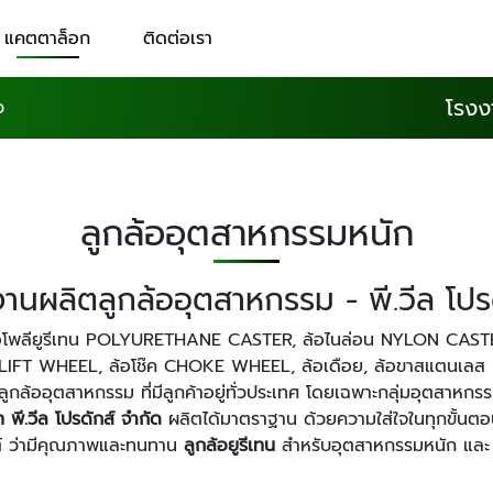
แคตตาล็อก
ติดต่อเรา
โรงง
ว
ลูกล้ออุตสาหกรรมหนัก
านผลิตลูกล้ออุตสาหกรรม - พี.วีล โปร
อโพลียูรีเทน POLYURETHANE CASTER, ล้อไนล่อน NYLON CASTER
IFT WHEEL, ล้อโช๊ค CHOKE WHEEL, ล้อเดือย, ล้อขาสแตนเลส 
อุตสาหกรรม ที่มีลูกค้าอยู่ทั่วประเทศ โดยเฉพาะกลุ่มอุตสาหกรร
ท พี.วีล โปรดักส์ จำกัด
ผลิตได้มาตราฐาน ด้วยความใส่ใจในทุกขั้นตอนกา
์ ว่ามีคุณภาพและทนทาน
ลูกล้อยูรีเทน
สำหรับอุตสาหกรรมหนัก แล