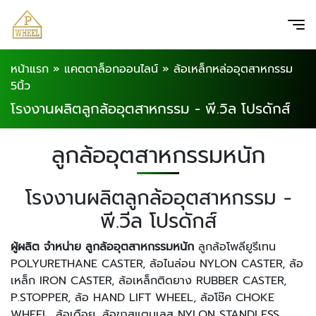
หน้าแรก
»
แคตตาล็อกออนไลน์
»
ล้อเหล็กหล่ออุตสาหกรรม
5นิ้ว
โรงงานผลิตลูกล้ออุตสาหกรรม - พี.วิล โปรดักส์
ลูกล้ออุตสาหกรรมหนัก
โรงงานผลิตลูกล้ออุตสาหกรรม -
พี.วีล โปรดักส์
ผู้ผลิต จำหน่าย ลูกล้ออุตสาหกรรมหนัก
ลูกล้อโพลียูรีเทน
POLYURETHANE CASTER, ล้อไนล่อน NYLON CASTER, ล้อ
เหล็ก IRON CASTER, ล้อเหล็กติดยาง RUBBER CASTER,
P.STOPPER, ล้อ HAND LIFT WHEEL, ล้อโช๊ค CHOKE
WHEEL, ล้อเดือย, ล้อขาสแตนเลส NYLON STANDLESS